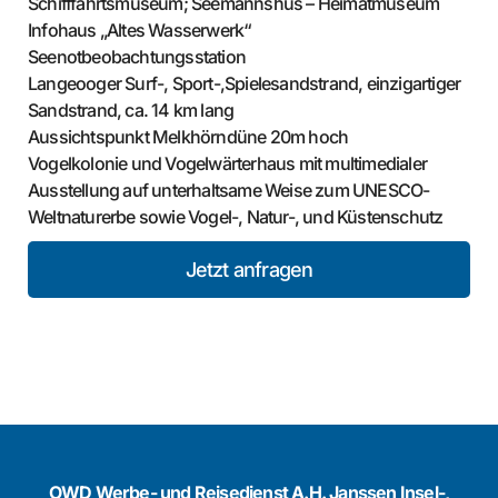
Schifffahrtsmuseum; Seemannshus – Heimatmuseum
Infohaus „Altes Wasserwerk“
Seenotbeobachtungsstation
Langeooger Surf-, Sport-,Spielesandstrand, einzigartiger
Sandstrand, ca. 14 km lang
Aussichtspunkt Melkhörndüne 20m hoch
Vogelkolonie und Vogelwärterhaus mit multimedialer
Ausstellung auf unterhaltsame Weise zum UNESCO-
Weltnaturerbe sowie Vogel-, Natur-, und Küstenschutz
Jetzt anfragen
OWD Werbe- und Reisedienst A.H. Janssen Insel-,