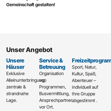
Gemeinschaft gestalten!
Unser Angebot
Unsere
Service &
Freizeitprogra
Häuser
Betreuung
Sport, Natur,
Exklusive
Organisation
Kultur, Spaß,
Alleinunterbringung,
von
Abenteuer –
zentrale &
Programmen,
individuell auf
strandnahe
Busvermittlung,
Ihre Gruppe
Lage.
Ansprechpartner
abgestimmt .
vor Ort.